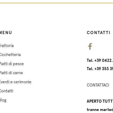
MENU
CONTATTI
Trattoria
Cicchetteria
Tel.
+39 0422
Piatti di pesce
Tel.
+39 353 3
Piatti di carne
Eventi e cerimonie
CONTATTACI
Contatti
Blog
APERTO TUTTI
tranne marted