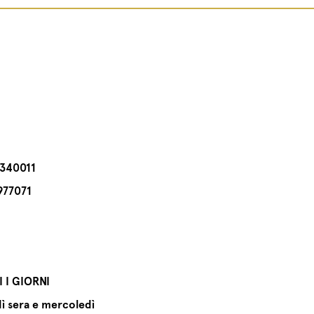
.340011
977071
 I GIORNI
ì sera e mercoledì