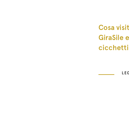
Cosa visi
GiraSile 
cicchetti
LE